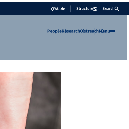
Structure
Search
FAU.de
People
Research
Outreach
Menu